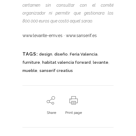
certamen sin consultar con el comité
organizador ni permitir que gestionara los
800.000 euros que costó aquel sarao.
www.levante-emv.es
·
www.sanserif.es
TAGS:
,
,
,
design
diseño
Feria Valencia
,
,
,
furniture
habitat valencia forward
levante
,
mueble
sanserif creatius
Share
Print page