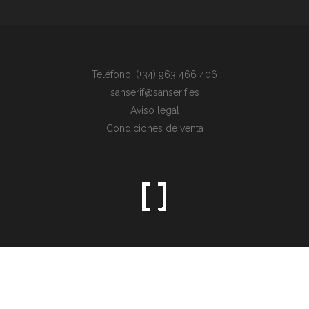
Teléfono: (+34) 963 466 406
sanserif@sanserif.es
Aviso legal
Condiciones de venta
Sometimes the simplest things are the hardest to find.