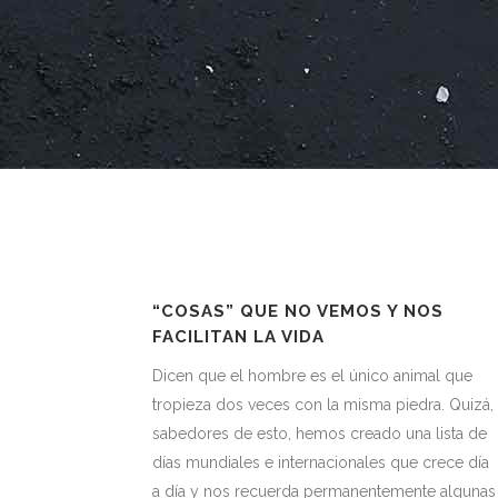
“COSAS” QUE NO VEMOS Y NOS
FACILITAN LA VIDA
Dicen que el hombre es el único animal que
tropieza dos veces con la misma piedra. Quizá,
sabedores de esto, hemos creado una lista de
días mundiales e internacionales que crece día
a día y nos recuerda permanentemente algunas