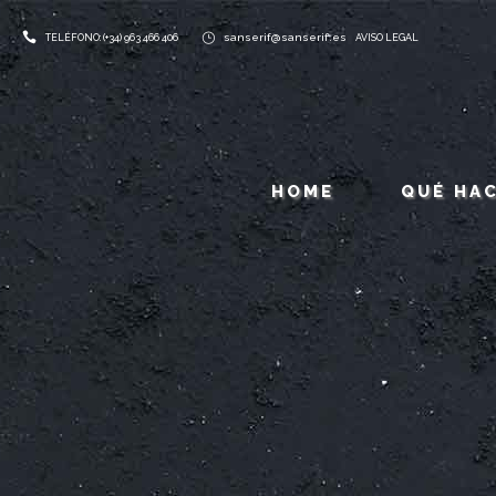
sanserif@sanserif.es
TELÉFONO: (+34) 963 466 406
AVISO LEGAL
HOME
QUÉ HA