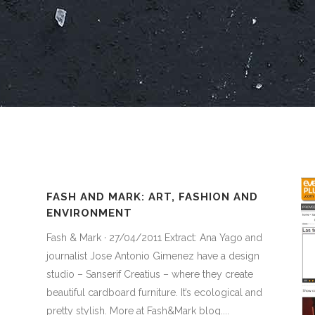
FASH AND MARK: ART, FASHION AND
ENVIRONMENT
Fash & Mark · 27/04/2011 Extract: Ana Yago and
journalist Jose Antonio Gimenez have a design
studio – Sanserif Creatius – where they create
beautiful cardboard furniture. It’s ecological and
pretty stylish. More at Fash&Mark blog....