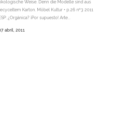
ökologische Weise. Denn die Modelle sind aus
recyceltem Karton. Möbel Kultur • p.26 nº3 2011
ESP: ¿Orgánica? ¡Por supuesto! Arte...
07 abril, 2011