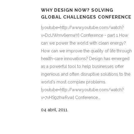
WHY DESIGN NOW? SOLVING
GLOBAL CHALLENGES CONFERENCE
[youtube=http://www.youtube.com/watch?
v=DcUWmv6emwY] Conference - part 1 How
can we power the world with clean energy?
How can we improve the quality of life through
health-care innovations? Design has emerged
as a powerful tool to help businesses offer
ingenious and often disruptive solutions to the
world's most complex problems.
[youtube=http://www.youtube.com/watch?
v=7vHS92hwRvw] Conference...
04 abril, 2011