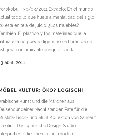
Yorokobu · 30/03/2011 Extracto: En el mundo
actual todo lo que huele a mentalidad del siglo
20 está en tela de juicio. ¿Los muebles?
También. El plástico y los materiales que la
naturaleza no puede digerir no se libran de un
estigma contaminante aunque sean la...
13 abril, 2011
MÖBEL KULTUR: ÖKO? LOGISCH!
Arabische Kunst und die Märchen aus
Tausendundeiner Nacht standen Pate für die
Mustafá-Tisch- und Stuhl Kollektion von Sanserif
Creatius. Das spanische Design-Studio
interpretierte die Themen auf modern,