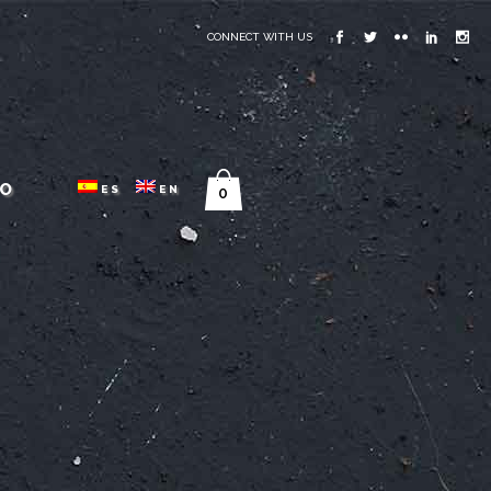
CONNECT WITH US
O
ES
EN
0