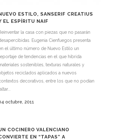
NUEVO ESTILO, SANSERIF CREATIUS
Y EL ESPÍRITU NAIF
Reinventar la casa con piezas que no pasarán
desapercibidas. Eugenia Cienfuegos presenta
en el último número de Nuevo Estilo un
reportaje de tendencias en el que hibrida
materiales sostenibles, texturas naturales y
objetos reciclados aplicados a nuevos
contextos decorativos, entre los que no podían
altar...
04 octubre, 2011
UN COCINERO VALENCIANO
CONVIERTE EN “TAPAS” A