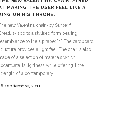
THE NEW VALENTINA CHAIR, AIMED
AT MAKING THE USER FEEL LIKE A
KING ON HIS THRONE.
The new Valentina chair -by Sanserif
Creatius- sports a stylised form bearing
resemblance to the alphabet "h". The cardboard
structure provides a light feel. The chair is also
made of a selection of materials which
accentuate its lightness while offering it the
strength of a contemporary...
18 septiembre, 2011