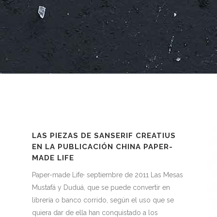
LAS PIEZAS DE SANSERIF CREATIUS
EN LA PUBLICACIÓN CHINA PAPER-
MADE LIFE
Paper-made Life· septiembre de 2011 Las Mesas
Mustafá y Duduá, que se puede convertir en
librería o banco corrido, según el uso que se
quiera dar de ella han conquistado a los