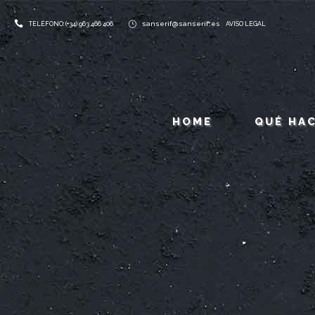
sanserif@sanserif.es
TELÉFONO: (+34) 963 466 406
AVISO LEGAL
HOME
QUÉ HA