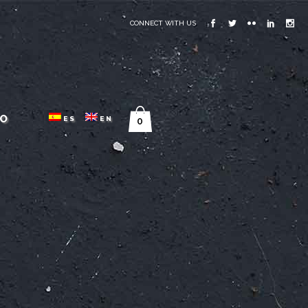
CONNECT WITH US
O
ES
EN
0