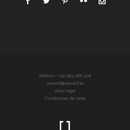
Teléfono: (+34) 963 466 406
sanserif@sanserif.es
Aviso legal
Condiciones de venta