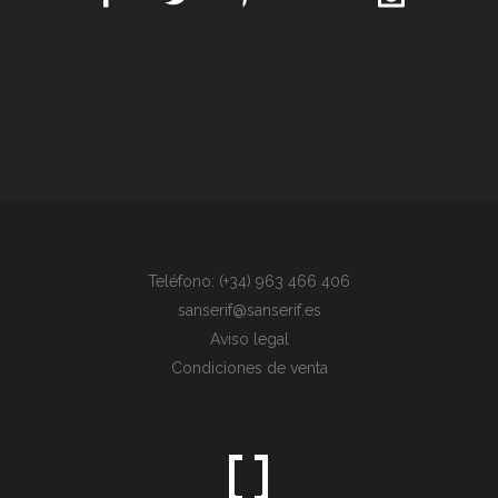
Teléfono: (+34) 963 466 406
sanserif@sanserif.es
Aviso legal
Condiciones de venta