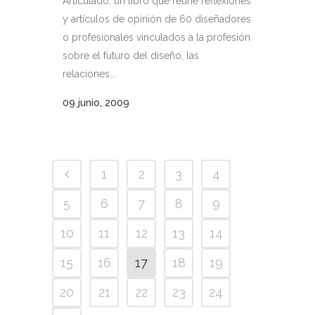
Articulado, un libro que reúne reflexiones
y artículos de opinión de 60 diseñadores
o profesionales vinculados a la profesión
sobre el futuro del diseño, las
relaciones...
09 junio, 2009
1
2
3
4
5
6
7
8
9
10
11
12
13
14
15
16
17
18
19
20
21
22
23
24