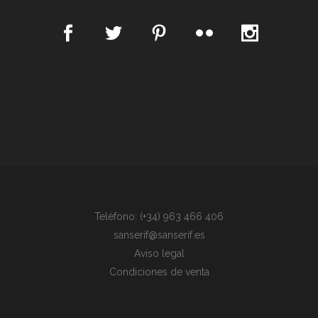
Teléfono: (+34) 963 466 406
sanserif@sanserif.es
Aviso legal
Condiciones de venta