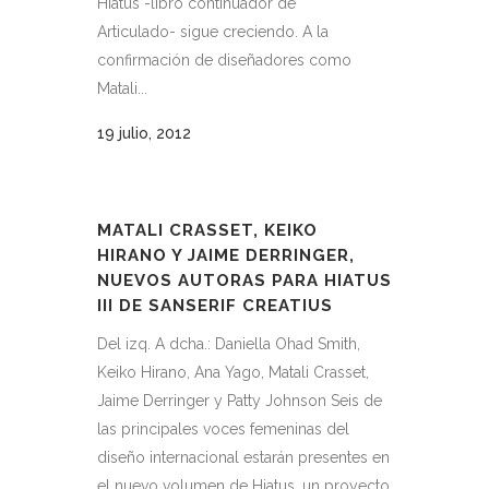
Hiatus -libro continuador de
Articulado- sigue creciendo. A la
confirmación de diseñadores como
Matali...
19 julio, 2012
MATALI CRASSET, KEIKO
HIRANO Y JAIME DERRINGER,
NUEVOS AUTORAS PARA HIATUS
III DE SANSERIF CREATIUS
Del izq. A dcha.: Daniella Ohad Smith,
Keiko Hirano, Ana Yago, Matali Crasset,
Jaime Derringer y Patty Johnson Seis de
las principales voces femeninas del
diseño internacional estarán presentes en
el nuevo volumen de Hiatus, un proyecto