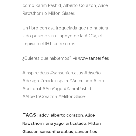
como Karim Rashid, Alberto Corazón, Alice
Rawsthorn o Milton Glaser.
Un libro con asa troquelada que no hubiera
sido posible sin el apoyo de la ADCV, el
Impiva o el IHT, entre otros.
¿Quieres que hablemos? 📲
www.sanserif.es
#inspireideas #sanserifcreatius #diseño
#design #madeinspain #Articulado #libro
#editorial #AnaYago #KarimRashid
#AlbertoCorazón #MiltonGlaser
TAGS:
,
,
adcv
alberto corazon
Alice
,
,
,
Rawsthorn
ana yago
articulado
Milton
,
,
Glasser
sanserif creatius
sanserif.es