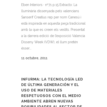
Eben Interiors · nº71 p.15 Extracto: La
lluminària dissenyada pels valencians
Sanserif Creatius rep per nom Canesú i
està inspirada en aquesta peça tradicional
amb la que es creen els vestits. Presentat
a la darrera edició de l’exposició Valencia
Disseny Week (VDW), el llum pretén
ésser...
11 octubre, 2011
INFURMA: LA TECNOLOGÍA LED
DE ÚLTIMA GENERACIÓN Y EL
USO DE MATERIALES
RESPETUOSOS CON EL MEDIO
AMBIENTE ABREN NUEVAS
POSIBILIDADES AL SECTOR DE