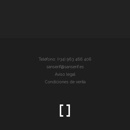
Teléfono: (+34) 963 466 406
sanserif@sanserif.es
Aviso legal
Condiciones de venta