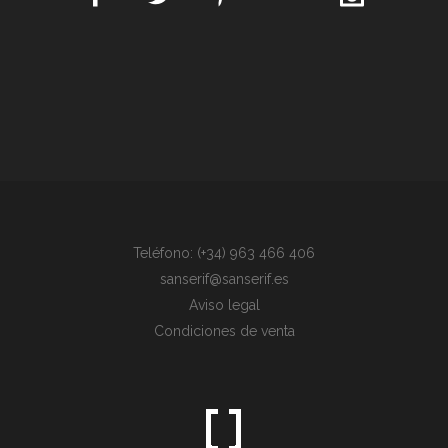
Teléfono: (+34) 963 466 406
sanserif@sanserif.es
Aviso legal
Condiciones de venta