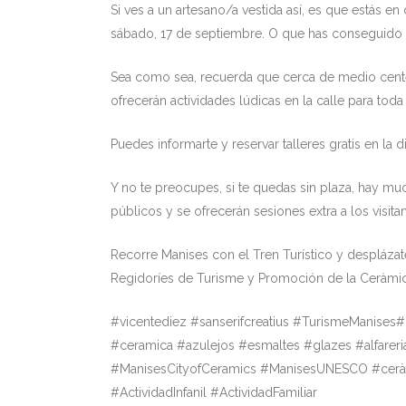
Si ves a un artesano/a vestida así, es que estás 
sábado, 17 de septiembre. O que has conseguido 
Sea como sea, recuerda que cerca de medio centen
ofrecerán actividades lúdicas en la calle para toda 
Puedes informarte y reservar talleres gratis en la 
Y no te preocupes, si te quedas sin plaza, hay mu
públicos y se ofrecerán sesiones extra a los visitan
Recorre Manises con el Tren Turístico y desplázate 
Regidoríes de Turisme y Promoción de la Ceràmic
#vicentediez #sanserifcreatius #TurismeManises
#ceramica #azulejos #esmaltes #glazes #alfare
#ManisesCityofCeramics #ManisesUNESCO #ceràm
#ActividadInfanil #ActividadFamiliar