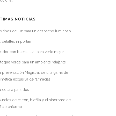
ocional
TIMAS NOTICIAS
s tipos de luz para un despacho luminoso
 detalles importan
ador con buena luz… para verte mejor
toque verde para un ambiente relajante
a presentación Magistral de una gama de
mética exclusiva de farmacias
a cocina para dos
uretes de cartón, biofilia y el síndrome del
ficio enfermo