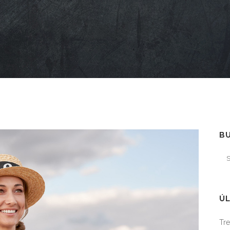
B
ÚL
Tre