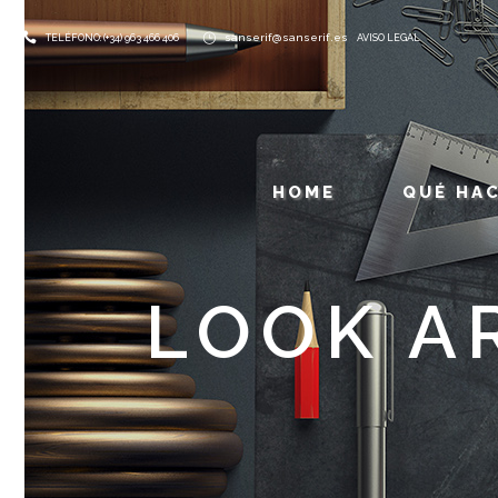
sanserif@sanserif.es
TELÉFONO: (+34) 963 466 406
AVISO LEGAL
HOME
QUÉ HA
LOOK A