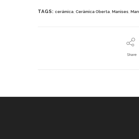
TAGS:
,
,
,
cerámica
Ceràmica Oberta
Manises
Mani
Share