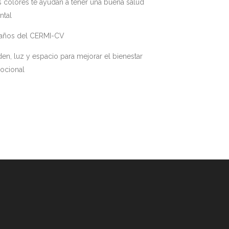
 colores te ayudan a tener una buena salud
ntal
 años del CERMI-CV
en, luz y espacio para mejorar el bienestar
ocional