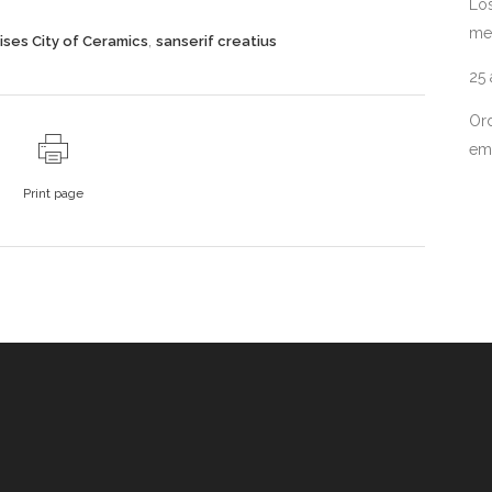
Los
me
,
ses City of Ceramics
sanserif creatius
25
Ord
em
Print page