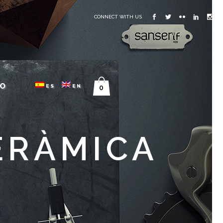
CONNECT WITH US
O
ES
EN
0
ERÀMICA