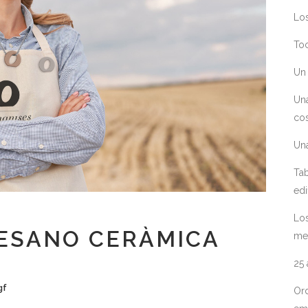
Los
Toc
Un 
Un
cos
Un
Tab
edi
Los
ESANO CERÀMICA
me
25
gf
Ord