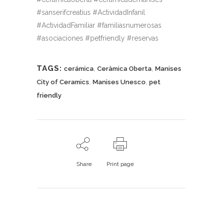
#sanserifcreatius #ActividadInfanil
#ActividadFamiliar #familiasnumerosas
#asociaciones #petfriendly #reservas
TAGS:
,
,
cerámica
Ceràmica Oberta
Manises
,
,
City of Ceramics
Manises Unesco
pet
friendly
Share
Print page