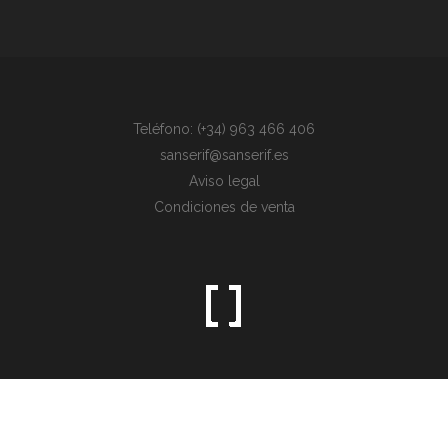
Teléfono: (+34) 963 466 406
sanserif@sanserif.es
Aviso legal
Condiciones de venta
Sometimes the simplest things are the hardest to find.