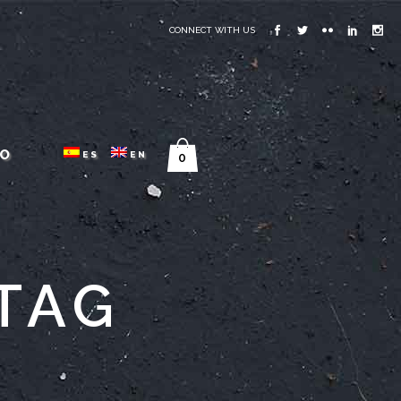
CONNECT WITH US
O
ES
EN
0
 TAG