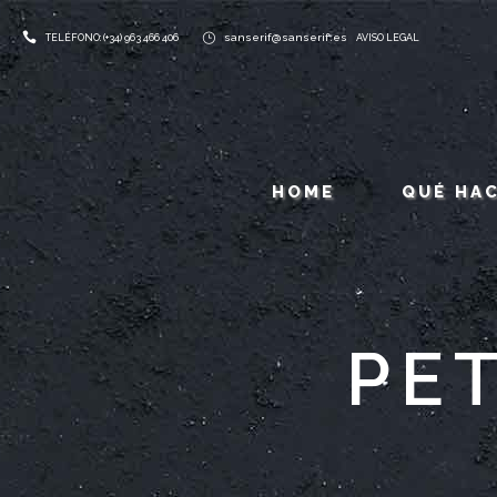
sanserif@sanserif.es
TELÉFONO: (+34) 963 466 406
AVISO LEGAL
HOME
QUÉ HA
PET