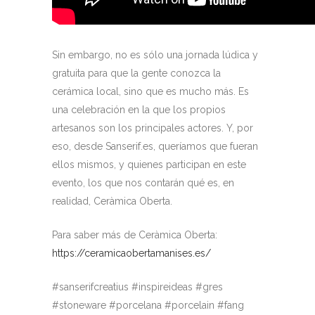
Sin embargo, no es sólo una jornada lúdica y
gratuita para que la gente conozca la
cerámica local, sino que es mucho más. Es
una celebración en la que los propios
artesanos son los principales actores. Y, por
eso, desde Sanserif.es, queríamos que fueran
ellos mismos, y quienes participan en este
evento, los que nos contarán qué es, en
realidad, Ceràmica Oberta.
Para saber más de Ceràmica Oberta:
https://ceramicaobertamanises.es/
#sanserifcreatius #inspireideas #gres
#stoneware #porcelana #porcelain #fang