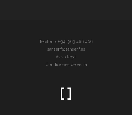
Teléfono: (+34) 963 466 406
sanserif@sanserif.es
Aviso legal
Condiciones de venta
Sometimes the simplest things are the hardest to find.