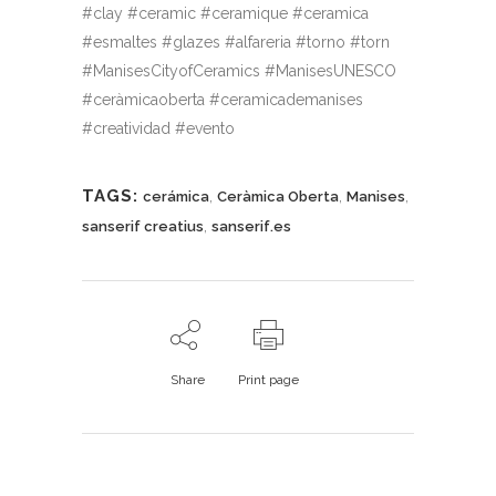
#clay #ceramic #ceramique #ceramica
#esmaltes #glazes #alfareria #torno #torn
#ManisesCityofCeramics #ManisesUNESCO
#ceràmicaoberta #ceramicademanises
#creatividad #evento
TAGS:
,
,
,
cerámica
Ceràmica Oberta
Manises
,
sanserif creatius
sanserif.es
Share
Print page