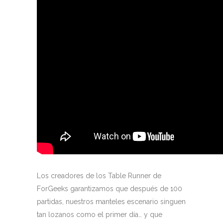
Los creadores de los Table Runner de
ForGeeks garantizamos que después de 100
partidas, nuestros m
anteles escenario singuen
tan lozanos como el primer día… y que