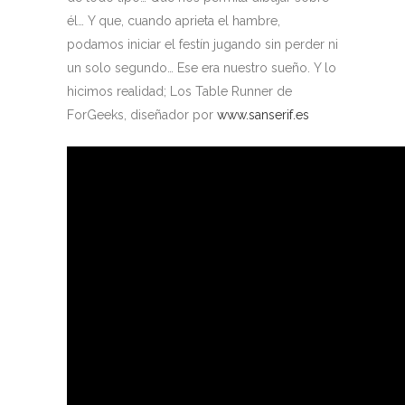
él… Y que, cuando aprieta el hambre,
podamos iniciar el festín jugando sin perder ni
un solo segundo… Ese era nuestro sueño. Y lo
hicimos realidad; Los Table Runner de
ForGeeks, diseñador por
www.sanserif.es