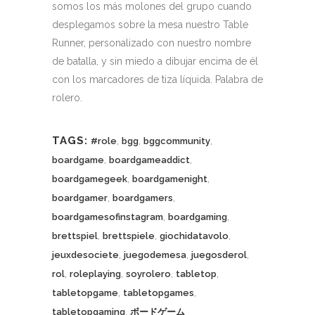
somos los más molones del grupo cuando
desplegamos sobre la mesa nuestro Table
Runner, personalizado con nuestro nombre
de batalla, y sin miedo a dibujar encima de él
con los marcadores de tiza líquida. Palabra de
rolero.
TAGS:
,
,
,
#role
bgg
bggcommunity
,
,
boardgame
boardgameaddict
,
,
boardgamegeek
boardgamenight
,
,
boardgamer
boardgamers
,
,
boardgamesofinstagram
boardgaming
,
,
,
brettspiel
brettspiele
giochidatavolo
,
,
,
jeuxdesociete
juegodemesa
juegosderol
,
,
,
,
rol
roleplaying
soyrolero
tabletop
,
,
tabletopgame
tabletopgames
,
tabletopgaming
ボードゲーム