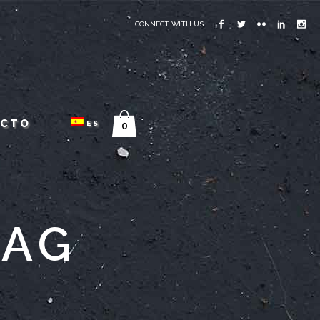
CONNECT WITH US
ACTO
ES
0
TAG