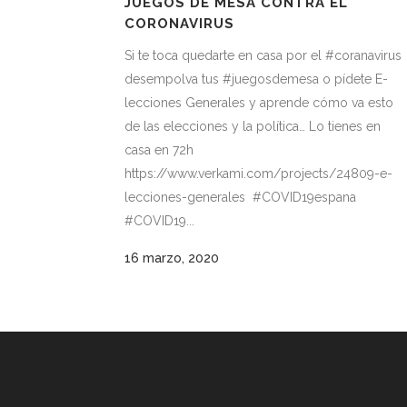
JUEGOS DE MESA CONTRA EL
CORONAVIRUS
Si te toca quedarte en casa por el #coranavirus
desempolva tus #juegosdemesa o pídete E-
lecciones Generales y aprende cómo va esto
de las elecciones y la política… Lo tienes en
casa en 72h
https://www.verkami.com/projects/24809-e-
lecciones-generales #COVID19espana
#COVID19...
16 marzo, 2020