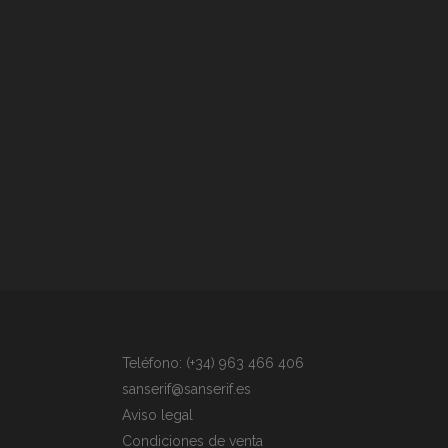
Teléfono: (+34) 963 466 406
sanserif@sanserif.es
Aviso legal
Condiciones de venta