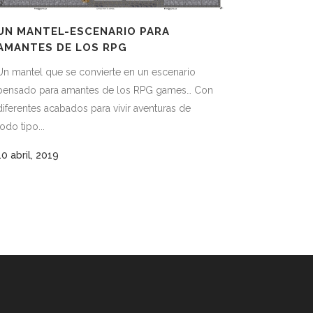
UN MANTEL-ESCENARIO PARA
AMANTES DE LOS RPG
Un mantel que se convierte en un escenario
pensado para amantes de los RPG games… Con
diferentes acabados para vivir aventuras de
todo tipo...
10 abril, 2019