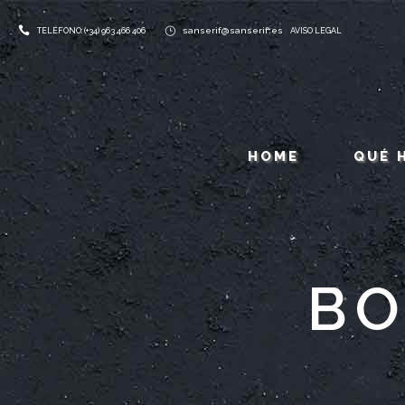
sanserif@sanserif.es
TELÉFONO: (+34) 963 466 406
AVISO LEGAL
HOME
QUÉ 
BO