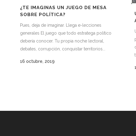
¿TE IMAGINAS UN JUEGO DE MESA
SOBRE POLÍTICA?
Pues, deja de imaginar. Llega e-lecciones
generales El juego que todo estratega político
debería conocer. Tu propia noche lectoral,
debates, corrupción, conquistar territorios...
16 octubre, 2019