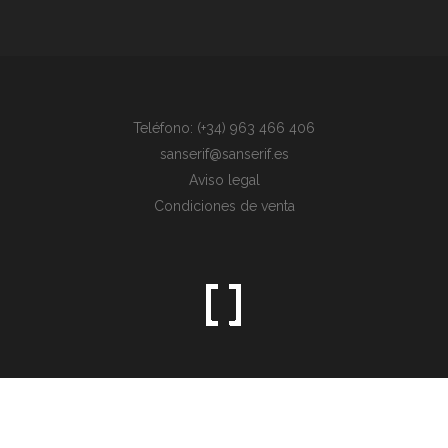
Teléfono: (+34) 963 466 406
sanserif@sanserif.es
Aviso legal
Condiciones de venta
Sometimes the simplest things are the hardest to find.