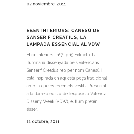
02 noviembre, 2011
EBEN INTERIORS: CANESÚ DE
SANSERIF CREATIUS, LA
LÀMPADA ESSENCIAL AL VDW
Eben Interiors · nº71 p.15 Extracto: La
lluminària dissenyada pels valencians
Sanserif Creatius rep per nom Canesú i
està inspirada en aquesta peça tradicional
amb la que es creen els vestits. Presentat
a la darrera edició de l’exposició Valencia
Disseny Week (VDW), el llum pretén
ésser...
11 octubre, 2011