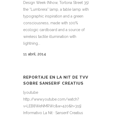
Design Week (Nhow, Tortona Street 35)
the “Lumbrera” lamp, a table lamp with
typographic inspiration and a green
consciousness, made with 100%
ecologic cardboard and a source of
wireless tactile illumination with
lightning...
11 abril, 2014
REPORTAJE EN LA NIT DE TVV
SOBRE SANSERIF CREATIUS
[youtube
http://www.youtube.com/watch?
v=LEB8WeNMRWc&w=420&h=315]
Informativo La Nit · Sanserif Creatius