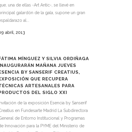
que, una de ellas -Art Antic-, se llevé en
principal galardón de la gala, supone un gran
espaldarazo al...
09 abril, 2013
FÁTIMA MÍNGUEZ Y SILVIA ORDIÑAGA
INAUGURARÁN MAÑANA JUEVES
ESENCIA BY SANSERIF CREATIUS,
EXPOSICIÓN QUE RECUPERA
TÉCNICAS ARTESANALES PARA
PRODUCTOS DEL SIGLO XXI
Invitación de la exposición Esencia by Sanserif
Creatius en Fundesarte Madrid La Subdirectora
General de Entorno Institucional y Programas
de Innovación para la PYME del Ministerio de