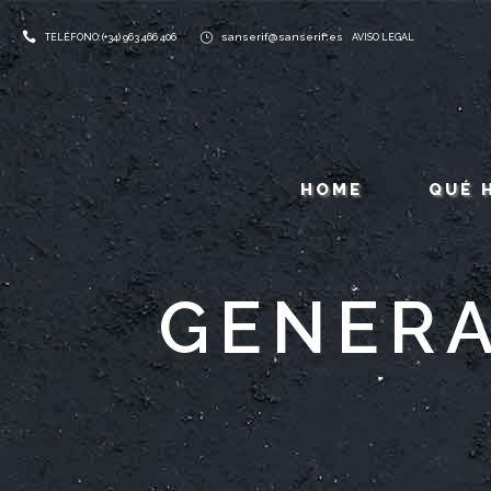
sanserif@sanserif.es
TELÉFONO: (+34) 963 466 406
AVISO LEGAL
HOME
QUÉ 
GENERA