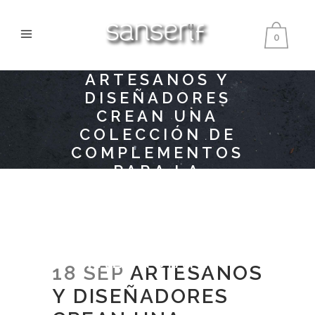
0
ARTESANOS Y
DISEÑADORES
CREAN UNA
COLECCIÓN DE
COMPLEMENTOS
PARA LA
HOSTELERÍA
BASÁNDOSE EN LOS
VINOS Y EL ACEITE
DE BODEGAS
VALENCIANAS
18 SEP
ARTESANOS
Y DISEÑADORES