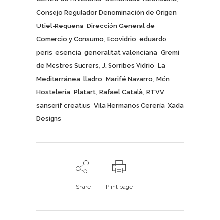
Consejo Regulador Denominación de Origen
,
Utiel-Requena
Dirección General de
,
,
Comercio y Consumo
Ecovidrio
eduardo
,
,
,
peris
esencia
generalitat valenciana
Gremi
,
,
de Mestres Sucrers
J. Sorribes Vidrio
La
,
,
,
Mediterránea
lladro
Marifé Navarro
Món
,
,
,
,
Hostelería
Platart
Rafael Català
RTVV
,
,
sanserif creatius
Vila Hermanos Cerería
Xada
Designs
Share
Print page