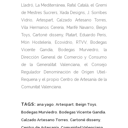
Lladró, La Mediterránea, Rafal Català, el Gremi
de Mestres Sucrers, Xada Designs, J. Sorribes
Vidrio, Artespart, Calzado Artesano Torres,
Vila Hermanos Cerería, Marifé Navarro, Beign
Toys, Cartoné disseny, Platart, Eduardo Peris,
Món Hostelería, Ecovidrio, RTVV, Bodegas
Vicente Gandía, Bodegas Murviedro, la
Dirección General de Comercio y Consumo
de la Generalitat Valenciana, el Consejo
Regulador Denominación de Origen Utiel-
Requena y el propio Centro de Artesanía de la
Comunitat Valenciana.
TAGS:
,
,
,
ana yago
Artespart
Beign Toys
,
,
Bodegas Murviedro
Bodegas Vicente Gandía
,
,
Calzado Artesano Torres
Cartoné disseny
,
,
Centro de Artesanía
Comunidad Valenciana