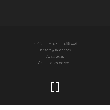
Teléfono: (+34) 963 466 406
sanserif@sanserif.es
Aviso legal
Condiciones de venta