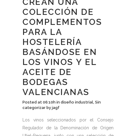
CREAN UNA
COLECCIÓN DE
COMPLEMENTOS
PARA LA
HOSTELERÍA
BASÁNDOSE EN
LOS VINOS Y EL
ACEITE DE
BODEGAS
VALENCIANAS
Posted at 06:10h
in
diseño industrial
,
Sin
categorizar
by
jagf
Los vinos seleccionados por el Consejo
Regulador de la Denominación de Origen
Utiel-Requena, junto con una selección de