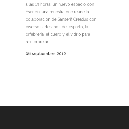
a las 19 horas, un nuevo espacio con
Esencia, una muestra que reúne la
colaboración de Sanserif Creatius con
diversos artesanos del esparto, la
orfebrería, el cuero y el vidrio para
reinterpretar...
06 septiembre, 2012