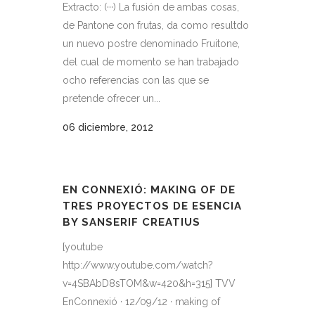
Extracto: (···) La fusión de ambas cosas,
de Pantone con frutas, da como resultdo
un nuevo postre denominado Fruitone,
del cual de momento se han trabajado
ocho referencias con las que se
pretende ofrecer un...
06 diciembre, 2012
EN CONNEXIÓ: MAKING OF DE
TRES PROYECTOS DE ESENCIA
BY SANSERIF CREATIUS
[youtube
http://www.youtube.com/watch?
v=4SBAbD8sTOM&w=420&h=315] TVV
EnConnexió · 12/09/12 · making of