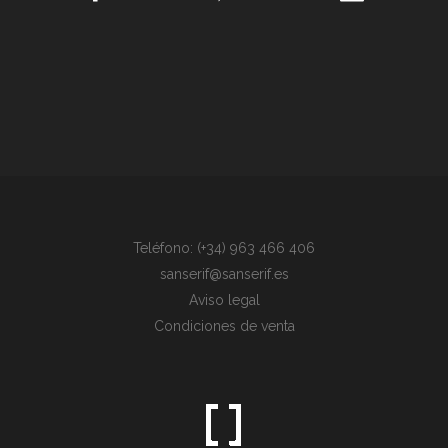
Teléfono: (+34) 963 466 406
sanserif@sanserif.es
Aviso legal
Condiciones de venta