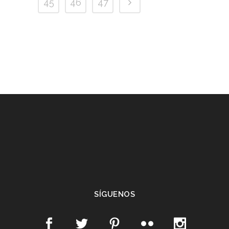
45
46
47
SÍGUENOS