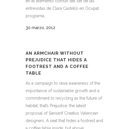
en el elemento común del set de las
entrevistas de Clara Castelló en Ocupat,
programa...
30 marzo, 2012
AN ARMCHAIR WITHOUT
PREJUDICE THAT HIDES A
FOOTREST AND A COFFEE
TABLE
As a campaign to raise awareness of the
importance of sustainable growth and a
commitment to recycling as the future of
habitat, that’s Prejudice, the latest
proposal of Sanserif Creatius Valencian
designers. A seat that hides a footrest and
a coffee table inside, but above...