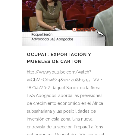
OCUPAT: EXPORTACIÓN Y
MUEBLES DE CARTÓN
http://www.youtube.com/watch?
v=GbMFCrhwS44&w=420&h=315 TVV •
18/04/2012 Raquel Serón, de la firma
L&S Abogados, aborda las previsiones
de crecimiento económico en el África
subsahariana y las posibilidades de
inversión en esta zona. Una nueva
entrevista de la sección Prepara’t a fons
del programa Ocupa’t de TVV, cuyo set