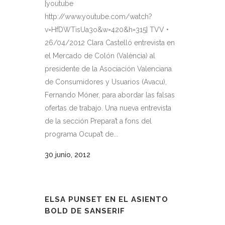
[youtube
http://www.youtube.com/watch?
v=HfDWTisUa3o&w=420&h=315] TVV •
26/04/2012 Clara Castelló entrevista en
el Mercado de Colón (València) al
presidente de la Asociación Valenciana
de Consumidores y Usuarios (Avacu),
Fernando Móner, para abordar las falsas
ofertas de trabajo. Una nueva entrevista
de la sección Prepara’t a fons del
programa Ocupa’t de...
30 junio, 2012
ELSA PUNSET EN EL ASIENTO
BOLD DE SANSERIF