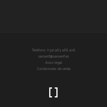
Teléfono: (+34) 963 466 406
sanserif@sanserif.es
Aviso legal
Condiciones de venta