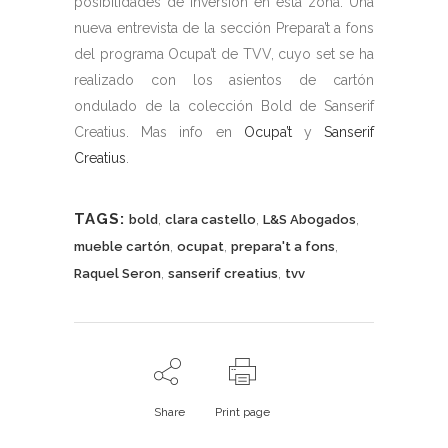
posibilidades de inversión en esta zona. Una
nueva entrevista de la sección Prepara’t a fons
del programa Ocupa’t de TVV, cuyo set se ha
realizado con los asientos de cartón
ondulado de la colección Bold de Sanserif
Creatius. Mas info en
Ocupa’t
y
Sanserif
Creatius
.
TAGS:
,
,
,
bold
clara castello
L&S Abogados
,
,
,
mueble cartón
ocupat
prepara't a fons
,
,
Raquel Seron
sanserif creatius
tvv
Share
Print page