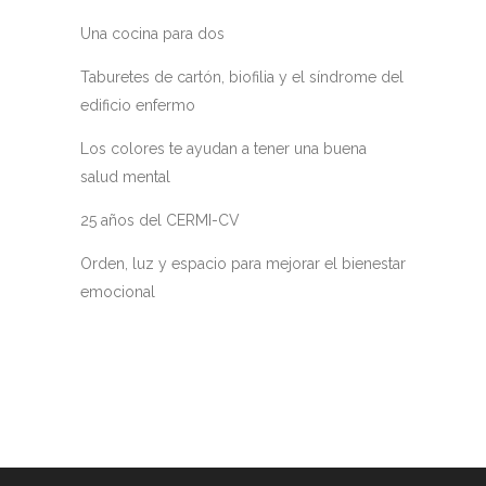
Una cocina para dos
Taburetes de cartón, biofilia y el síndrome del
edificio enfermo
Los colores te ayudan a tener una buena
salud mental
25 años del CERMI-CV
Orden, luz y espacio para mejorar el bienestar
emocional