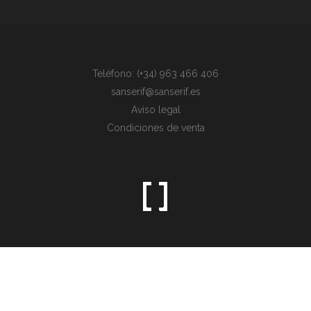
Teléfono: (+34) 963 466 406
sanserif@sanserif.es
Aviso legal
Condiciones de venta
Sometimes the simplest things are the hardest to find.