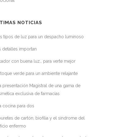
ocional
TIMAS NOTICIAS
s tipos de luz para un despacho luminoso
 detalles importan
ador con buena luz… para verte mejor
toque verde para un ambiente relajante
a presentación Magistral de una gama de
mética exclusiva de farmacias
a cocina para dos
uretes de cartón, biofilia y el síndrome del
ficio enfermo