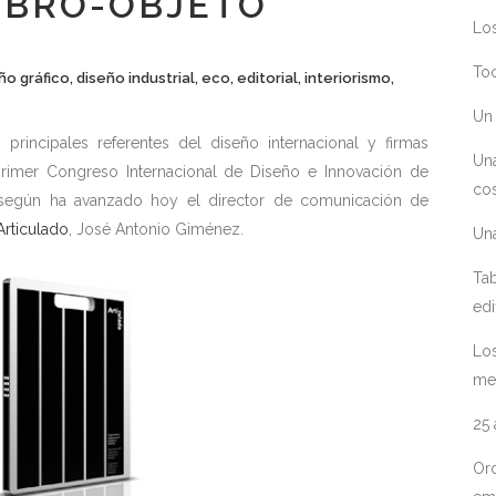
LIBRO-OBJETO
Los
Toc
ño gráfico
,
diseño industrial
,
eco
,
editorial
,
interiorismo
,
Un 
principales referentes del diseño internacional y firmas
Un
 primer Congreso Internacional de Diseño e Innovación de
cos
, según ha avanzado hoy el director de comunicación de
rticulado
, José Antonio Giménez.
Un
Tab
edi
Los
me
25
Ord