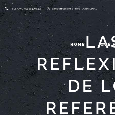
sanserif@sanserif.es
TELÉFONO: (+34) 963 466 406
AVISO LEGAL
LA
HOME
QUÉ 
REFLEX
DE L
REFER