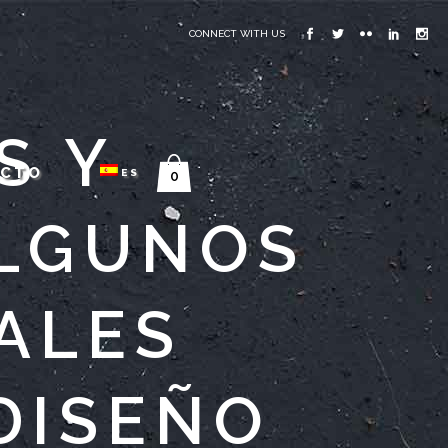
CONNECT WITH US
S Y
ACTO
ES
0
ALGUNOS
PALES
DISEÑO