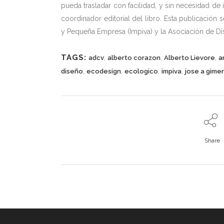
pueda trasladar con facilidad, y sin necesidad de
coordinador editorial del libro. Esta publicación 
y Pequeña Empresa (Impiva) y la Asociación de D
TAGS:
,
,
,
adcv
alberto corazon
Alberto Lievore
a
,
,
,
,
diseño
ecodesign
ecologico
impiva
jose a gime
Share