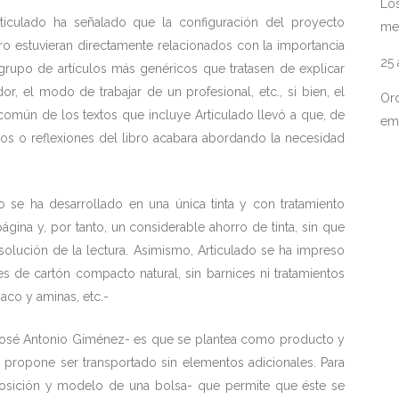
Los
rticulado ha señalado que la configuración del proyecto
me
bro estuvieran directamente relacionados con la importancia
25
rupo de artículos más genéricos que tratasen de explicar
, el modo de trabajar de un profesional, etc., si bien, el
Ord
común de los textos que incluye Articulado llevó a que, de
em
los o reflexiones del libro acabara abordando la necesidad
 se ha desarrollado en una única tinta y con tratamiento
ina y, por tanto, un considerable ahorro de tinta, sin que
resolución de la lectura. Asimismo, Articulado se ha impreso
es de cartón compacto natural, sin barnices ni tratamientos
aco y aminas, etc.-
 José Antonio Giménez- es que se plantea como producto y
s, propone ser transportado sin elementos adicionales. Para
posición y modelo de una bolsa- que permite que éste se