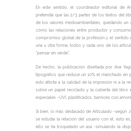
En este sentido, el coordinador editorial de A
pretendía que las 2/3 partes de los textos del li
de los valores medioambientales, quedando un g
cómo las relaciones entre productor y consumidor
compromiso global de la profesión y el sentido 
una u otra forma, todos y cada uno de los artícu
“pensar en verde”.
De hecho, la publicación diseñada por Ana Yago
tipográfico que reduce un 10% el manchado en pág
esto afecte a la calidad de la impresión ni a la 
sobre un papel reciclado y la cubierta del libro 
especiales –UVI, plastificados, barnices con amoni
Si bien, lo más destacado de Articulado –según
se estudia la relación del usuario con él, esto e
ello se ha troquelado un asa -simulando la dis