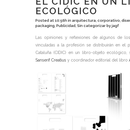
EL CIDIC EN UN 
ECOLÓGICO
Posted at 10:56h
in
arquitectura
,
corporativo
,
dise
packaging
,
Publicidad
,
Sin categorizar
by
jagf
Las opiniones y reflexiones de algunos de los 
vinculadas a la profesión se distribuirán en el
Cataluña (CIDIC) en un libro-objeto ecológico
Sanserif Creatius
y coordinador editorial del libro
A