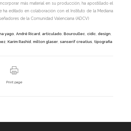
 incorporar más material en su producción, ha apostillado el
se ha editado en colaboración con el Instituto de la Mediana
iseñadores de la Comunidad Valenciana (ADCV)
,
,
,
,
,
,
na yago
André Ricard
articulado
Bouroullec
cidic
design
,
,
,
,
nez
Karim Rashid
milton glaser
sanserif creatius
tipografia
Print page