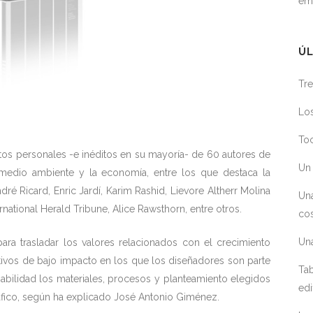
em
ÚL
Tre
Los
Toc
xtos personales -e inéditos en su mayoría- de 60 autores de
Un 
l medio ambiente y la economía, entre los que destaca la
é Ricard, Enric Jardí, Karim Rashid, Lievore Altherr Molina
Un
rnational Herald Tribune, Alice Rawsthorn, entre otros.
cos
Un
ra trasladar los valores relacionados con el crecimiento
ctivos de bajo impacto en los que los diseñadores son parte
Tab
sabilidad los materiales, procesos y planteamiento elegidos
edi
áfico, según ha explicado José Antonio Giménez.