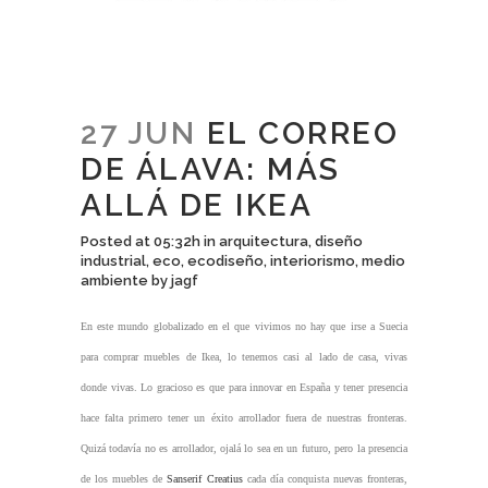
27 JUN
EL CORREO
DE ÁLAVA: MÁS
ALLÁ DE IKEA
Posted at 05:32h
in
arquitectura
,
diseño
industrial
,
eco
,
ecodiseño
,
interiorismo
,
medio
ambiente
by
jagf
En este mundo globalizado en el que vivimos no hay que irse a Suecia
para comprar muebles de Ikea, lo tenemos casi al lado de casa, vivas
donde vivas. Lo gracioso es que para innovar en España y tener presencia
hace falta primero tener un éxito arrollador fuera de nuestras fronteras.
Quizá todavía no es arrollador, ojalá lo sea en un futuro, pero la presencia
de los muebles de
Sanserif Creatius
cada día conquista nuevas fronteras,