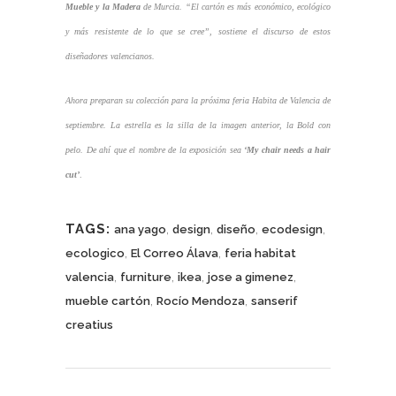
Mueble y la Madera
de Murcia. “El cartón es más económico, ecológico
y más resistente de lo que se cree”, sostiene el discurso de estos
diseñadores valencianos.
Ahora preparan su colección para la próxima feria Habita de Valencia de
septiembre. La estrella es la silla de la imagen anterior, la Bold con
pelo. De ahí que el nombre de la exposición sea
‘My chair needs a hair
cut’
.
TAGS:
,
,
,
,
ana yago
design
diseño
ecodesign
,
,
ecologico
El Correo Álava
feria habitat
,
,
,
,
valencia
furniture
ikea
jose a gimenez
,
,
mueble cartón
Rocío Mendoza
sanserif
creatius