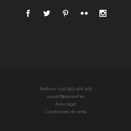
Teléfono: (+34) 963 466 406
sanserif@sanserif.es
Aviso legal
Condiciones de venta