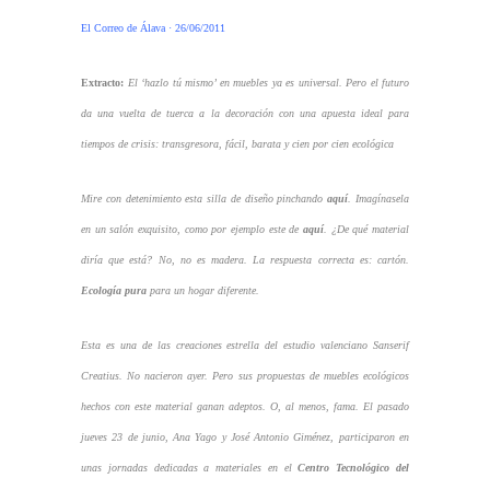
El Correo de Álava · 26/06/2011
Extracto:
El ‘hazlo tú mismo’ en muebles ya es universal. Pero el futuro
da una vuelta de tuerca a la decoración con una apuesta ideal para
tiempos de crisis: transgresora, fácil, barata y cien por cien ecológica
Mire con detenimiento esta silla de diseño pinchando
aquí
. Imagínasela
en un salón exquisito, como por ejemplo este de
aquí
. ¿De qué material
diría que está? No, no es madera. La respuesta correcta es: cartón.
Ecología pura
para un hogar diferente.
Esta es una de las creaciones estrella del estudio valenciano Sanserif
Creatius. No nacieron ayer. Pero sus propuestas de muebles ecológicos
hechos con este material ganan adeptos. O, al menos, fama. El pasado
jueves 23 de junio, Ana Yago y José Antonio Giménez, participaron en
unas jornadas dedicadas a materiales en el
Centro Tecnológico del