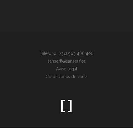
Teléfono: (+34) 963 466 406
sanserif@sanserif.es
Aviso legal
Condiciones de venta