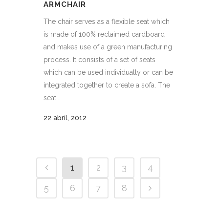
ARMCHAIR
The chair serves as a flexible seat which
is made of 100% reclaimed cardboard
and makes use of a green manufacturing
process. It consists of a set of seats
which can be used individually or can be
integrated together to create a sofa. The
seat...
22 abril, 2012
1
2
3
4
5
6
7
8