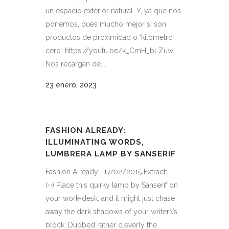
un espacio exterior natural. Y, ya que nos
ponemos, pues mucho mejor si son
productos de proximidad o ‘kilómetro
cero’. https://youtu.be/k_CmH_bLZuw
Nos recargan de...
23 enero, 2023
FASHION ALREADY:
ILLUMINATING WORDS,
LUMBRERA LAMP BY SANSERIF
Fashion Already · 17/02/2015 Extract:
(···) Place this quirky lamp by Sanserif on
your work-desk, and it might just chase
away the dark shadows of your writer\’s
block. Dubbed rather cleverly the