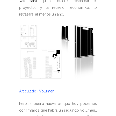
Valenciana
quiso -quiere- respaldar el
proyecto… y la recesión económica, lo
retrasará, al menos un año.
Articulado · Volumen I
Pero…la buena nueva es que hoy podemos
confirmaros que habrá un segundo volumen…