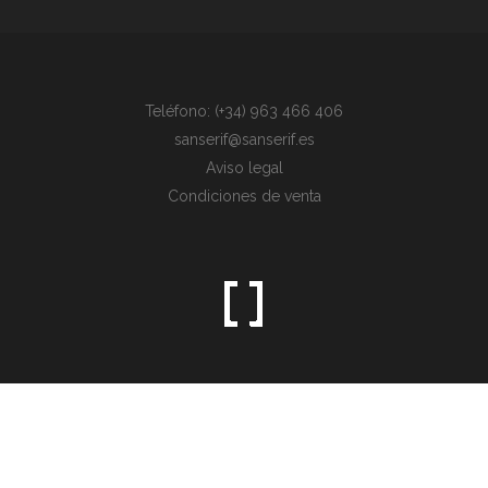
Teléfono: (+34) 963 466 406
sanserif@sanserif.es
Aviso legal
Condiciones de venta
Sometimes the simplest things are the hardest to find.