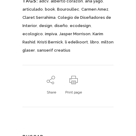
TAGS:
,
,
,
adcv
alberto corazon
ana yago
,
,
,
,
articulado
book
Bouroullec
Carmen Amez
,
Claret Serrahima
Colegio de Diseñadores de
,
,
,
,
Interior
design
diseño
ecodesign
,
,
,
ecologico
impiva
Jasper Morrison
Karim
,
,
,
,
Rashid
Kristi Bernick
li edelkoort
libro
milton
,
glaser
sanserif creatius
Share
Print page