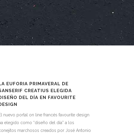
LA EUFORIA PRIMAVERAL DE
SANSERIF CREATIUS ELEGIDA
DISEÑO DEL DÍA EN FAVOURITE
DESIGN
El nuevo portal on line francés favourite design
ha elegido como “diseño del día” a los
conejitos marchosos creados por José Antonio