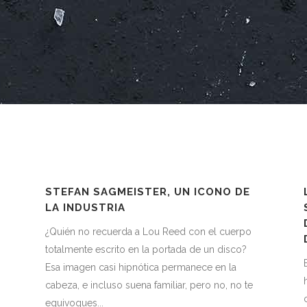
STEFAN SAGMEISTER, UN ICONO DE
LA INDUSTRIA
¿Quién no recuerda a Lou Reed con el cuerpo
totalmente escrito en la portada de un disco?
s
Esa imagen casi hipnótica permanece en la
cabeza, e incluso suena familiar, pero no, no te
equivoques...