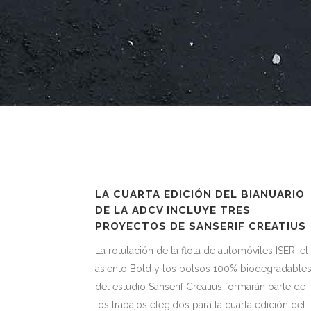
LA CUARTA EDICIÓN DEL BIANUARIO
DE LA ADCV INCLUYE TRES
PROYECTOS DE SANSERIF CREATIUS
La rotulación de la flota de automóviles ISER, el
asiento Bold y los bolsos 100% biodegradable
del estudio Sanserif Creatius formarán parte de
los trabajos elegidos para la cuarta edición del