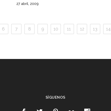
27 abril, 2009
6
7
8
9
10
11
12
13
14
SÍGUENOS