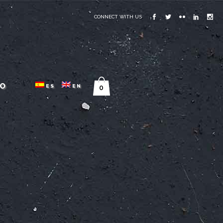
CONNECT WITH US
O
ES
EN
0