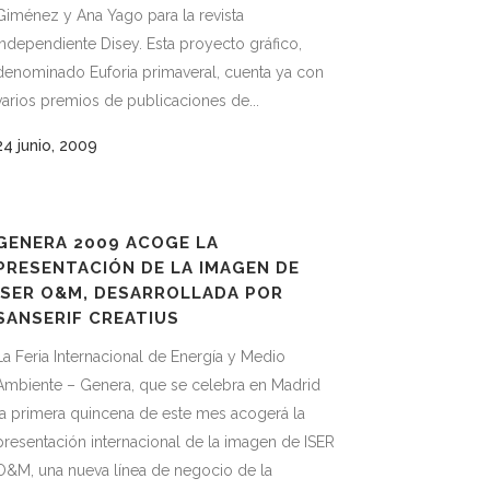
Giménez y Ana Yago para la revista
independiente Disey. Esta proyecto gráfico,
denominado Euforia primaveral, cuenta ya con
varios premios de publicaciones de...
24 junio, 2009
GENERA 2009 ACOGE LA
PRESENTACIÓN DE LA IMAGEN DE
ISER O&M, DESARROLLADA POR
SANSERIF CREATIUS
La Feria Internacional de Energía y Medio
Ambiente – Genera, que se celebra en Madrid
la primera quincena de este mes acogerá la
presentación internacional de la imagen de ISER
O&M, una nueva línea de negocio de la