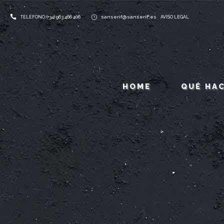
sanserif@sanserif.es
TELÉFONO: (+34) 963 466 406
AVISO LEGAL
HOME
QUÉ HA