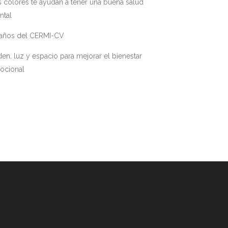
 colores te ayudan a tener una buena salud
ntal
 años del CERMI-CV
en, luz y espacio para mejorar el bienestar
ocional