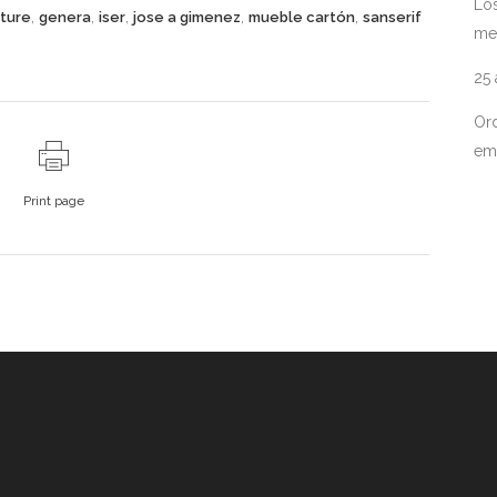
Los
,
,
,
,
,
iture
genera
iser
jose a gimenez
mueble cartón
sanserif
me
25
Ord
em
Print page