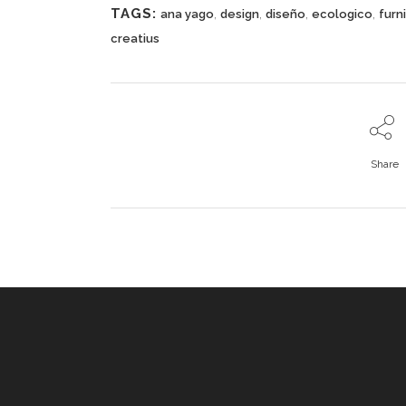
TAGS:
,
,
,
,
ana yago
design
diseño
ecologico
furn
creatius
Share