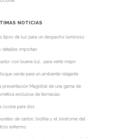
ocional
TIMAS NOTICIAS
s tipos de luz para un despacho luminoso
 detalles importan
ador con buena luz… para verte mejor
toque verde para un ambiente relajante
a presentación Magistral de una gama de
mética exclusiva de farmacias
a cocina para dos
uretes de cartón, biofilia y el síndrome del
ficio enfermo