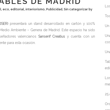
ABLES DE MADRID
Los
l
,
eco
,
editorial
,
interiorismo
,
Publicidad
,
Sin categorizar
by
Toc
ISER)
presentará un stand desarrollado en cartón y 100%
Un 
a y Medio Ambiente – Genera de Madrid. Este espacio ha sido
Un
iseñadores valencianos
Sanserif Creatius
y cuenta con un
cos
nte para esta ocasión.
Un
Tab
edi
Los
me
25
Ord