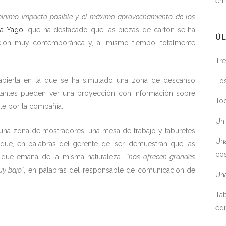
em
 mínimo impacto posible y el máximo aprovechamiento de los
a Yago
, que ha destacado que las piezas de cartón se ha
ÚL
ción muy contemporánea y, al mismo tiempo, totalmente
Tre
abierta en la que se ha simulado una zona de descanso
Los
tantes pueden ver una proyección con información sobre
Toc
te por la compañía.
Un 
n una zona de mostradores, una mesa de trabajo y taburetes
Un
que, en palabras del gerente de Iser, demuestran que las
cos
ía que emana de la misma naturaleza-
“nos ofrecen grandes
uy bajo”
, en palabras del responsable de comunicación de
Un
Tab
edi