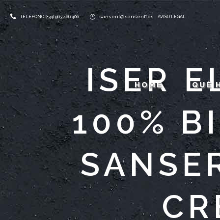
sanserif@sanserif.es
TELÉFONO: (+34) 963 466 406
AVISO LEGAL
ISER E
HOME
QUÉ 
100% B
SANSER
CR