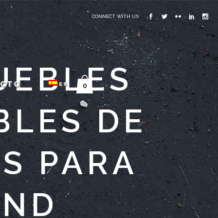
CONNECT WITH US
MUEBLES
ACTO
ES
0
BLES DE
US PARA
AND