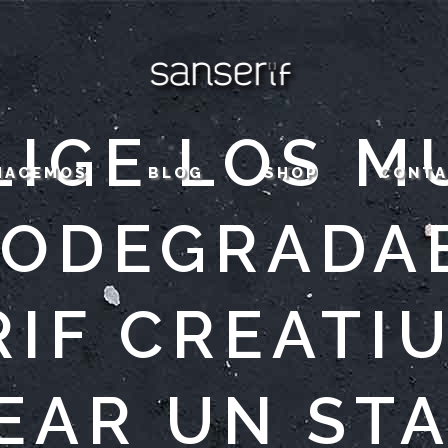
LIGE LOS 
HACEMOS
BLOG
SHOP
CONT
IODEGRADA
IF CREATI
EAR UN ST