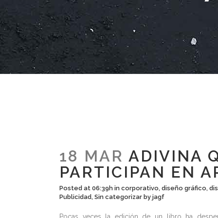
18 MAR
ADIVINA 
PARTICIPAN EN 
Posted at 06:39h
in
corporativo
,
diseño gráfico
,
di
Publicidad
,
Sin categorizar
by
jagf
Pocas veces la edición de un libro ha despe