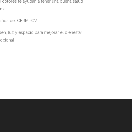
 colores te ayudan a tener una buena salud
ntal
 años del CERMI-CV
en, luz y espacio para mejorar el bienestar
ocional