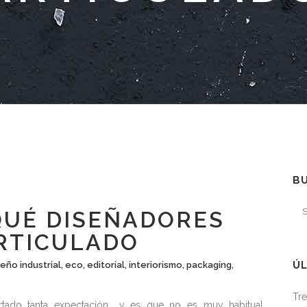
B
QUÉ DISEÑADORES
ARTICULADO
ÚL
seño industrial
,
eco
,
editorial
,
interiorismo
,
packaging
,
Tre
rtado tanta expectación… y es que no es muy habitual,