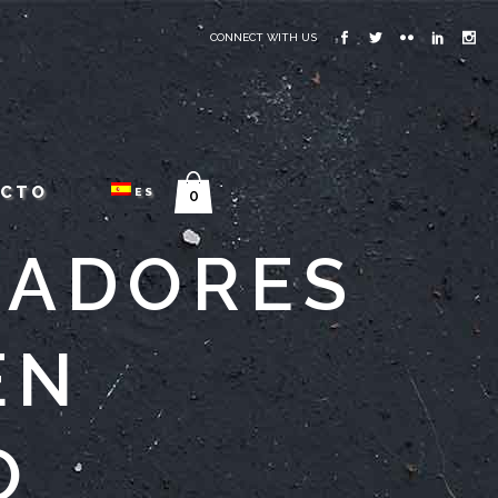
CONNECT WITH US
ACTO
ES
0
ÑADORES
EN
O