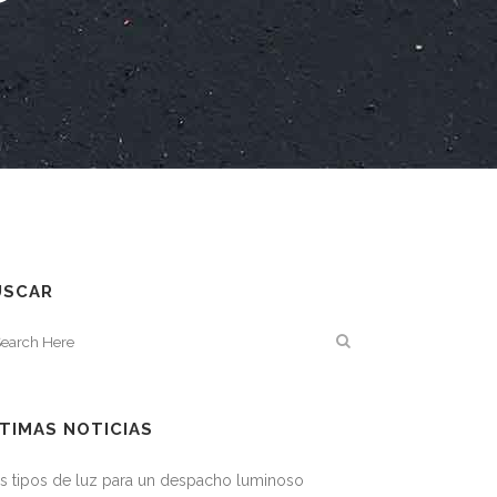
USCAR
TIMAS NOTICIAS
s tipos de luz para un despacho luminoso