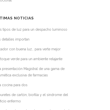
ocional
TIMAS NOTICIAS
s tipos de luz para un despacho luminoso
 detalles importan
ador con buena luz… para verte mejor
toque verde para un ambiente relajante
a presentación Magistral de una gama de
mética exclusiva de farmacias
a cocina para dos
uretes de cartón, biofilia y el síndrome del
ficio enfermo