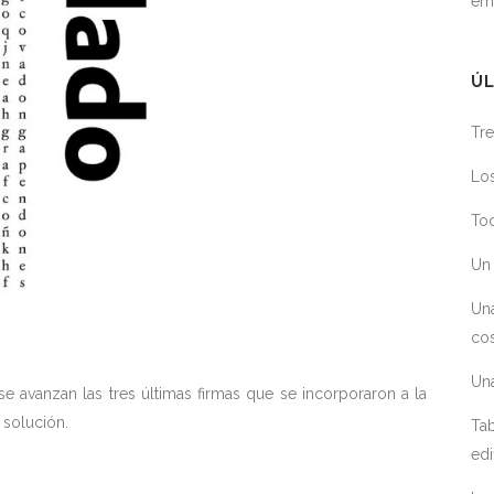
em
ÚL
Tre
Los
Toc
Un 
Un
cos
Un
e avanzan las tres últimas firmas que se incorporaron a la
 solución.
Tab
edi