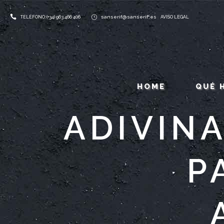
sanserif@sanserif.es
TELÉFONO: (+34) 963 466 406
AVISO LEGAL
HOME
QUÉ 
ADIVIN
P