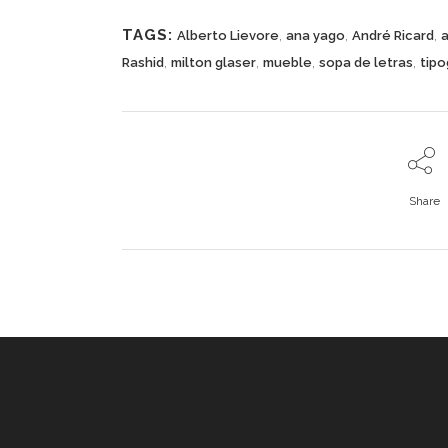
TAGS:
,
,
,
Alberto Lievore
ana yago
André Ricard
a
,
,
,
,
Rashid
milton glaser
mueble
sopa de letras
tipo
Share