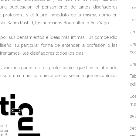
una publicación el pensamiento de tantos diseñadores
Los
e profesión… y el futuro inmediato de la misma, como en
Toc
asta Karim Rashid, los hermanos Bouroullec o Ana Yago.
Un 
ino por sus pensamientos e ideas más íntimas… un compendio
Un
diseño, su particular forma de entender la profesión o las
cos
frentamos- los diseñadores todos los días.
Un
o avanzar algunos de los profesionales que han colaborado
n solo una muestra, quince de los sesenta que encontrarás
Tab
edi
Los
me
25
Ord