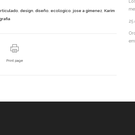
Los
me
,
,
,
,
,
rticulado
design
diseño
ecologico
jose a gimenez
Karim
grafia
25
Ord
em
Print page