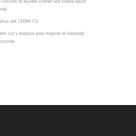
 colores te ayudan a tener una buena salud
ntal
 años del CERMI-CV
en, luz y espacio para mejorar el bienestar
ocional