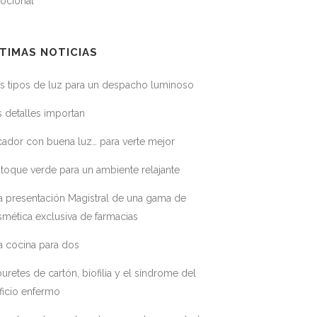
ocional
TIMAS NOTICIAS
s tipos de luz para un despacho luminoso
 detalles importan
ador con buena luz… para verte mejor
toque verde para un ambiente relajante
a presentación Magistral de una gama de
mética exclusiva de farmacias
a cocina para dos
uretes de cartón, biofilia y el síndrome del
ficio enfermo