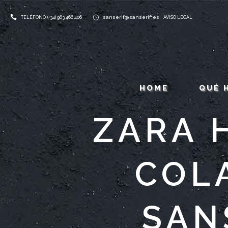
sanserif@sanserif.es
TELÉFONO: (+34) 963 466 406
AVISO LEGAL
HOME
QUÉ 
ZARA 
COL
SAN