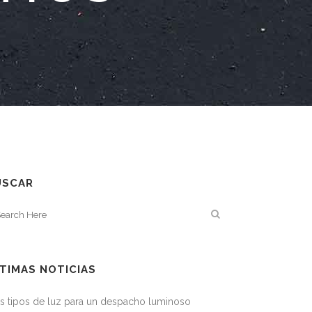
USCAR
TIMAS NOTICIAS
s tipos de luz para un despacho luminoso