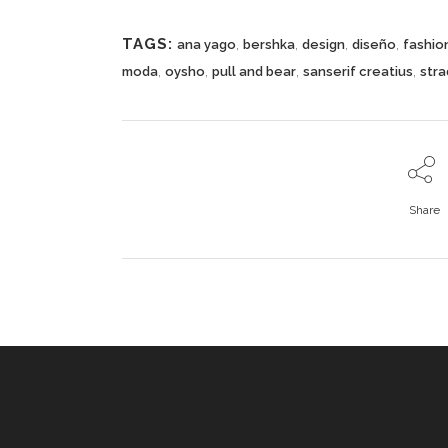
TAGS:
,
,
,
,
ana yago
bershka
design
diseño
fashio
,
,
,
,
moda
oysho
pull and bear
sanserif creatius
stra
Share