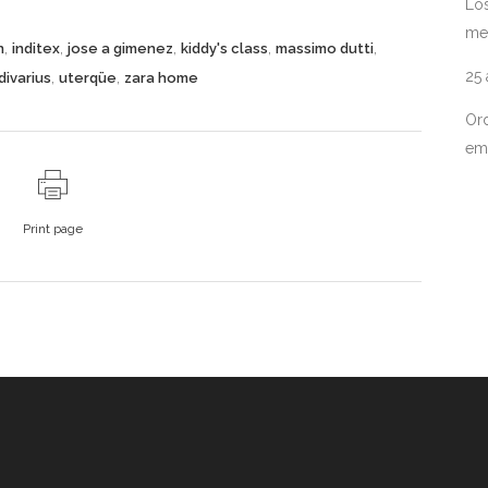
Los
me
,
,
,
,
,
n
inditex
jose a gimenez
kiddy's class
massimo dutti
25
,
,
divarius
uterqüe
zara home
Ord
em
Print page