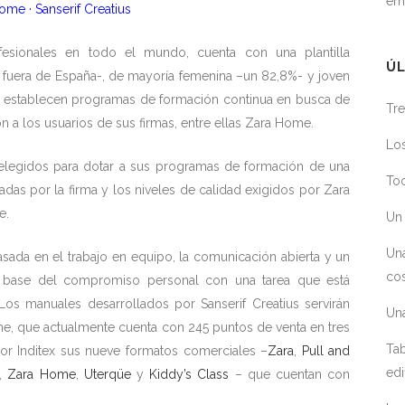
em
me · Sanserif Creatius
esionales en todo el mundo, cuenta con una plantilla
ÚL
n fuera de España-, de mayoría femenina –un 82,8%- y joven
e establecen programas de formación continua en busca de
Tre
ón a los usuarios de sus firmas, entre ellas Zara Home.
Los
, elegidos para dotar a sus programas de formación de una
Toc
as por la firma y los niveles de calidad exigidos por Zara
e.
Un 
Un
basada en el trabajo en equipo, la comunicación abierta y un
cos
 la base del compromiso personal con una tarea que está
 Los manuales desarrollados por Sanserif Creatius servirán
Un
me, que actualmente cuenta con 245 puntos de venta en tres
Tab
por Inditex sus nueve formatos comerciales –
Zara
,
Pull and
edi
,
Zara Home
,
Uterqüe
y
Kiddy’s Class
– que cuentan con