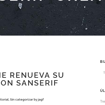
B
E RENUEVA SU
ON SANSERIF
ÚL
itorial
,
Sin categorizar
by
jagf
Tre