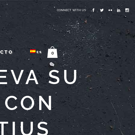
CONNECT WITH US
ACTO
ES
0
EVA SU
 CON
TIUS