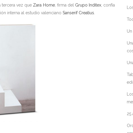
la tercera vez que
Zara Home
, firma del
Grupo Inditex
, confía
Los
ón interna al estudio valenciano
Sanserif Creatius
.
Toc
Un 
Un
cos
Un
Tab
edi
Los
me
25
Ord