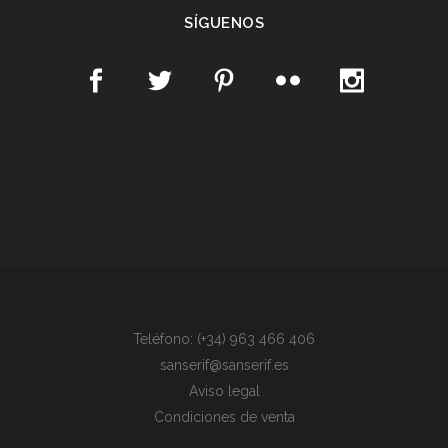
SÍGUENOS
Teléfono: (+34) 963 466 406
sanserif@sanserif.es
Aviso legal
Condiciones de venta