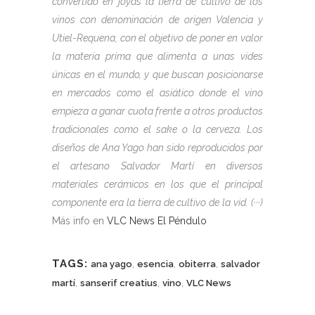
convertido en joyas la tierra de cultivo de los
vinos con denominación de origen Valencia y
Utiel-Requena, con el objetivo de poner en valor
la materia prima que alimenta a unas vides
únicas en el mundo, y que buscan posicionarse
en mercados como el asiático donde el vino
empieza a ganar cuota frente a otros productos
tradicionales como el sake o la cerveza. Los
diseños de Ana Yago han sido reproducidos por
el artesano Salvador Martí en diversos
materiales cerámicos en los que el principal
componente era la tierra de cultivo de la vid. (···)
Más info en
VLC News El Péndulo
TAGS:
,
,
,
ana yago
esencia
obiterra
salvador
,
,
,
martí
sanserif creatius
vino
VLC News