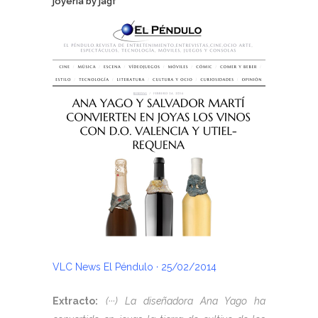
joyería
by
jagf
VLC News El Péndulo · 25/02/2014
Extracto:
(···) La diseñadora Ana Yago ha