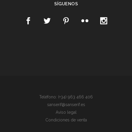
SÍGUENOS
Teléfono: (+34) 963 466 406
sanserif@sanserif.es
Aviso legal
Condiciones de venta