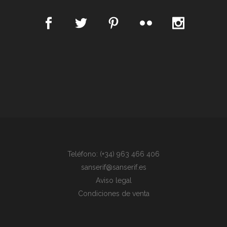
Teléfono: (+34) 963 466 406
sanserif@sanserif.es
Aviso legal
Condiciones de venta