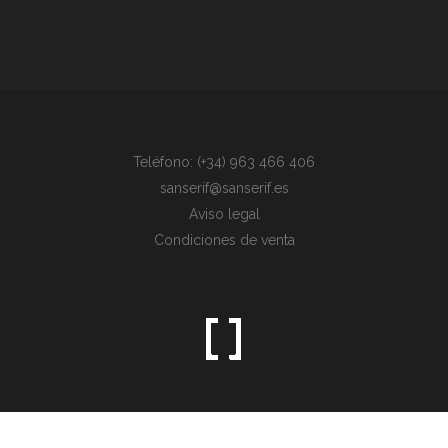
Teléfono: (+34) 963 466 406
sanserif@sanserif.es
Aviso legal
Condiciones de venta