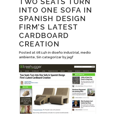
TWO SEATS TURN
INTO ONE SOFA IN
SPANISH DESIGN
FIRM’S LATEST
CARDBOARD
CREATION
Posted at 08:14h
in
diseño industrial
,
medio
ambiente
,
Sin categorizar
by
jagf