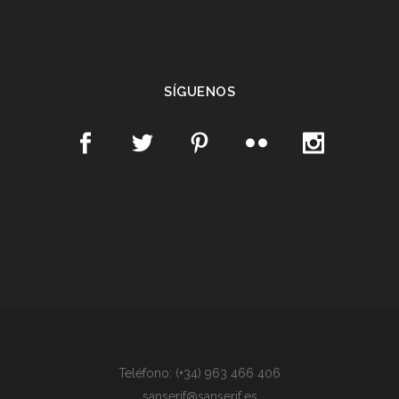
SÍGUENOS
Teléfono: (+34) 963 466 406
sanserif@sanserif.es