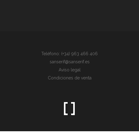
Teléfono: (+34) 963 466 406
sanserif@sanserif.es
Aviso legal
Condiciones de venta