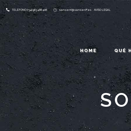
sanserif@sanserif.es
TELÉFONO: (+34) 963 466 406
AVISO LEGAL
HOME
QUÉ 
SO