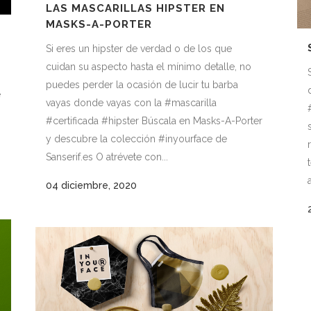
LAS MASCARILLAS HIPSTER EN
MASKS-A-PORTER
Si eres un hipster de verdad o de los que
cuidan su aspecto hasta el mínimo detalle, no
puedes perder la ocasión de lucir tu barba
e
vayas donde vayas con la #mascarilla
#certificada #hipster Búscala en Masks-A-Porter
y descubre la colección #inyourface de
Sanserif.es O atrévete con...
a
04 diciembre, 2020