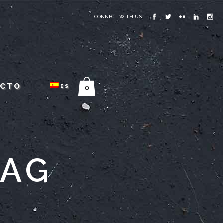
CONNECT WITH US
ACTO
ES
0
TAG