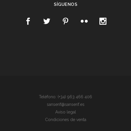
SÍGUENOS
Teléfono: (+34) 963 466 406
sanserif@sanserif.es
Aviso legal
Condiciones de venta