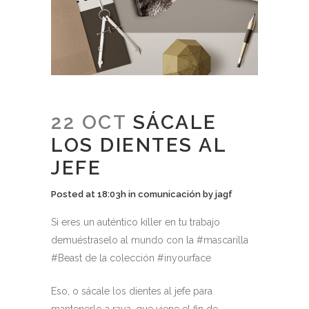
22 OCT
SÁCALE
LOS DIENTES AL
JEFE
Posted at 18:03h
in
comunicación
by
jagf
Si eres un auténtico killer en tu trabajo
demuéstraselo al mundo con la #mascarilla
#Beast de la colección #inyourface
Eso, o sácale los dientes al jefe para
mantenerlo a raya, que viene el fin de