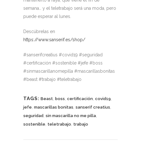
semana… y el teletrabajo será una moda, pero
puede esperar al lunes.
Descúbrelas en
https://www.sanserif.es/shop/
#sanserifcreatius #covid19 #seguridad
#certificación #sostenible #jefe #boss
#sinmascarillanomepilla #mascarillasbonitas
#beast #trabajo #teletrabajo
TAGS:
,
,
,
,
Beast
boss
certificación
covid19
,
,
,
jefe
mascarillas bonitas
sanserif creatius
,
,
seguridad
sin mascarilla no me pilla
,
,
sostenible
teletrabajo
trabajo