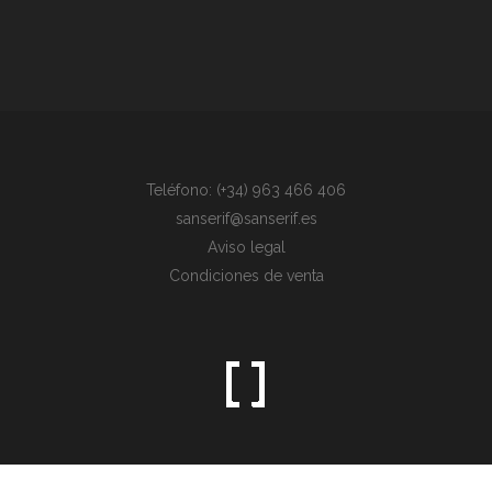
Teléfono: (+34) 963 466 406
sanserif@sanserif.es
Aviso legal
Condiciones de venta