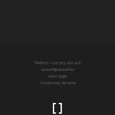
Teléfono: (+34) 963 466 406
sanserif@sanserif.es
Aviso legal
Condiciones de venta