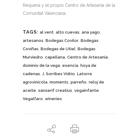
Requena y el propio Centro de Artesanía de la
Comunitat Valenciana.
TAGS:
,
,
,
al vent
alto cuevas
ana yago
,
,
artesanos
Bodegas Covilor
Bodegas
,
,
Coviñas
Bodegas de Utiel
Bodegas
,
,
,
Murviedro
capellana
Centro de Artesanía
,
,
dominio de la vega
esencia
hoya de
,
,
cadenas
J. Sorribes Vidrio
Latorre
,
,
,
agrovinícola
moments
parreño
reloj de
,
,
,
aceite
sanserif creatius
vegainfante
,
Vegalfaro
wineries