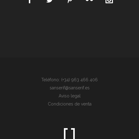
Teléfono: (+34) 963 466 406
sanserif@sanserif.es
Aviso legal
Condiciones de venta