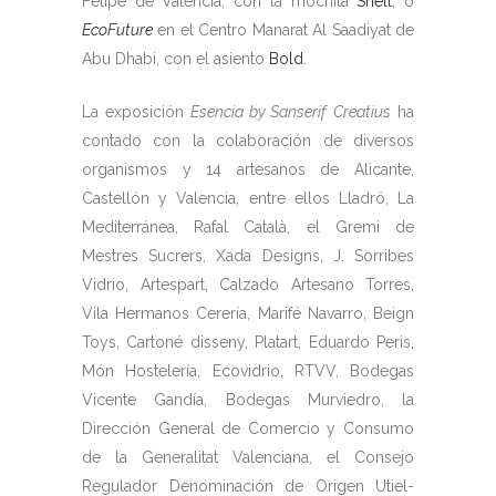
Felipe de Valencia, con la mochila
Shell
, o
EcoFuture
en el Centro Manarat Al Saadiyat de
Abu Dhabi, con el asiento
Bold
.
La exposición
Esencia by Sanserif
Creatius
ha
contado con la colaboración de diversos
organismos y 14 artesanos de Alicante,
Castellón y Valencia, entre ellos Lladró, La
Mediterránea, Rafal Català, el Gremi de
Mestres Sucrers, Xada Designs, J. Sorribes
Vidrio, Artespart, Calzado Artesano Torres,
Vila Hermanos Cerería, Marifé Navarro, Beign
Toys, Cartoné disseny, Platart, Eduardo Peris,
Món Hostelería, Ecovidrio, RTVV, Bodegas
Vicente Gandía, Bodegas Murviedro, la
Dirección General de Comercio y Consumo
de la Generalitat Valenciana, el Consejo
Regulador Denominación de Origen Utiel-