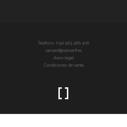
Teléfono: (+34) 963 466 406
sanserif@sanserif.es
Aviso legal
Condiciones de venta
Sometimes the simplest things are the hardest to find.