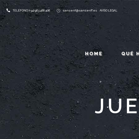
sanserif@sanserif.es
TELÉFONO: (+34) 963 466 406
AVISO LEGAL
HOME
QUÉ 
JU