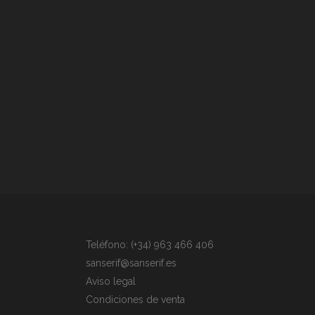
Teléfono: (+34) 963 466 406
sanserif@sanserif.es
Aviso legal
Condiciones de venta