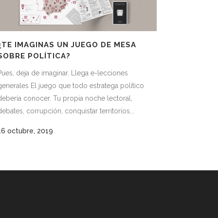
¿TE IMAGINAS UN JUEGO DE MESA
SOBRE POLÍTICA?
Pues, deja de imaginar. Llega e-lecciones
generales El juego que todo estratega político
debería conocer. Tu propia noche lectoral,
debates, corrupción, conquistar territorios...
16 octubre, 2019