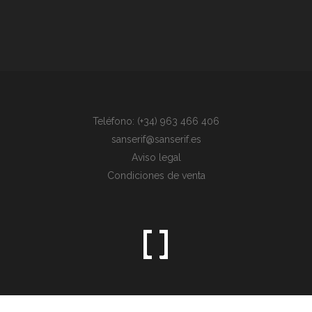
Teléfono: (+34) 963 466 406
sanserif@sanserif.es
Aviso legal
Condiciones de venta