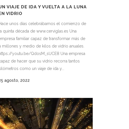
UN VIAJE DE IDA Y VUELTA A LA LUNA
EN VIDRIO
Hace unos días celebrábamos el comienzo de
la quinta década de www.cerviglas.es Una
empresa familiar capaz de transformar más de
9 millones y medio de kilos de vidrio anuales.
https://youtu.be/QdosM_sUCE8 Una empresa
capaz de hacer que su vidrio recorra tantos
kilómetros como un viaje de ida y...
25 agosto, 2022