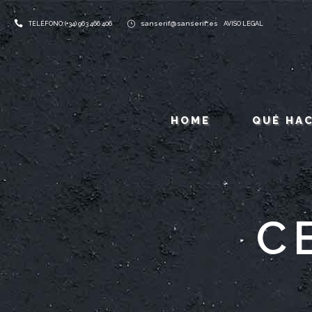
sanserif@sanserif.es
TELÉFONO: (+34) 963 466 406
AVISO LEGAL
HOME
QUÉ HA
C