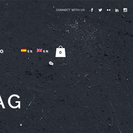
CONNECT WITH US
O
ES
EN
0
AG