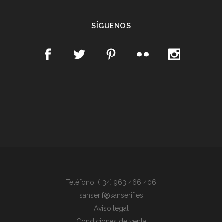
SÍGUENOS
Teléfono: (+34) 963 466 406
sanserif@sanserif.es
Aviso legal
Condiciones de venta