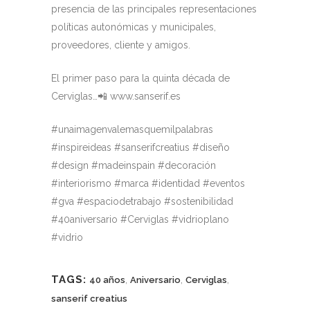
presencia de las principales representaciones
políticas autonómicas y municipales,
proveedores, cliente y amigos.
El primer paso para la quinta década de
Cerviglas…📲 www.sanserif.es
#unaimagenvalemasquemilpalabras
#inspireideas #sanserifcreatius #diseño
#design #madeinspain #decoración
#interiorismo #marca #identidad #eventos
#gva #espaciodetrabajo #sostenibilidad
#40aniversario #Cerviglas #vidrioplano
#vidrio
TAGS:
,
,
,
40 años
Aniversario
Cerviglas
sanserif creatius