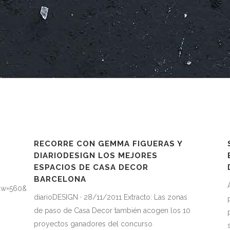
RECORRE CON GEMMA FIGUERAS Y
DIARIODESIGN LOS MEJORES
ESPACIOS DE CASA DECOR
BARCELONA
w=560&h=315]
diarioDESIGN · 28/11/2011 Extracto: Las zonas
de paso de Casa Decor también acogen los 10
proyectos ganadores del concurso
a