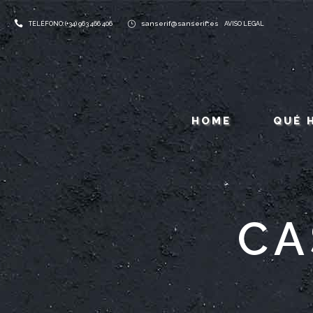
sanserif@sanserif.es
TELÉFONO: (+34) 963 466 406
AVISO LEGAL
HOME
QUÉ 
CA