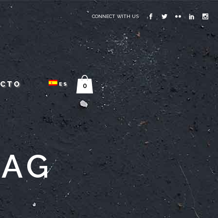
CONNECT WITH US
ACTO
ES
0
TAG