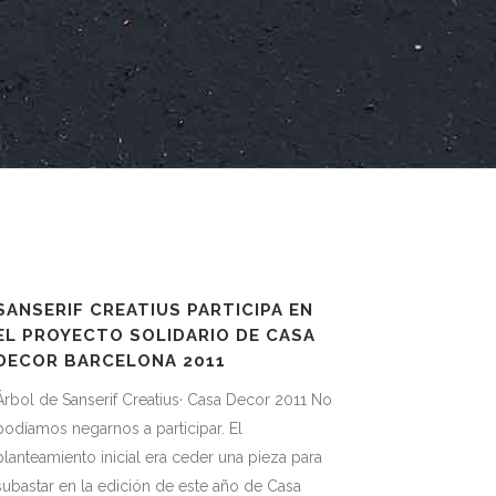
SANSERIF CREATIUS PARTICIPA EN
EL PROYECTO SOLIDARIO DE CASA
DECOR BARCELONA 2011
Árbol de Sanserif Creatius· Casa Decor 2011 No
podíamos negarnos a participar. El
planteamiento inicial era ceder una pieza para
subastar en la edición de este año de Casa