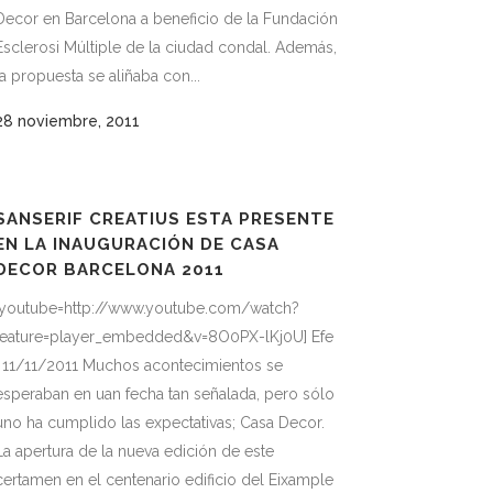
Decor en Barcelona a beneficio de la Fundación
Esclerosi Múltiple de la ciudad condal. Además,
la propuesta se aliñaba con...
28 noviembre, 2011
SANSERIF CREATIUS ESTA PRESENTE
EN LA INAUGURACIÓN DE CASA
DECOR BARCELONA 2011
[youtube=http://www.youtube.com/watch?
feature=player_embedded&v=8O0PX-lKj0U] Efe
· 11/11/2011 Muchos acontecimientos se
esperaban en uan fecha tan señalada, pero sólo
uno ha cumplido las expectativas; Casa Decor.
La apertura de la nueva edición de este
certamen en el centenario edificio del Eixample