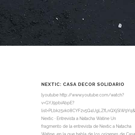
NEXTIC: CASA DECOR SOLIDARIO
[youtube http://www.youtube.com/watch?
v=GYJ9pbiAbpE?
list=PLbkz5vk08CYF2v5Q4UgLZfLnQXjSlW9Yq&
Nextic · Entrevista a Natacha Watine Un
fragmento de la entrevista de Nextic a Natacha
Watine, en la que habla de los orígenes de Cas